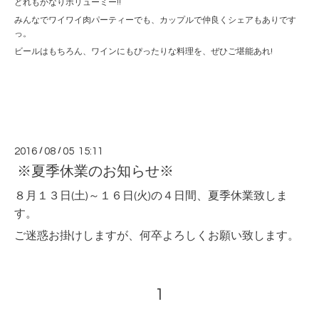
どれもかなりボリューミー!!
みんなでワイワイ肉パーティーでも、カップルで仲良くシェアもありです
っ。
ビールはもちろん、ワインにもぴったりな料理を、ぜひご堪能あれ!
2016
/
08
/
05 15:11
※夏季休業のお知らせ※
８月１３日(土)～１６日(火)の４日間、夏季休業致しま
す。
ご迷惑お掛けしますが、何卒よろしくお願い致します。
1