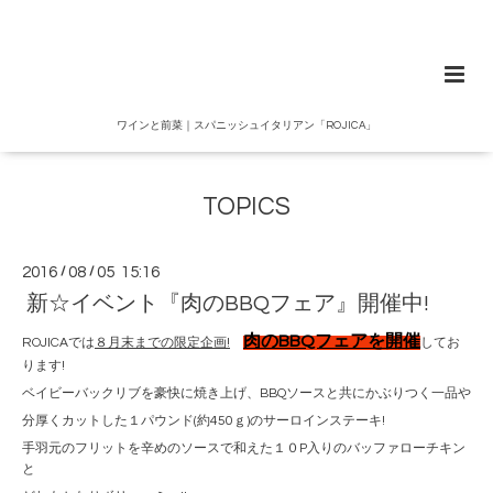
ワインと前菜｜スパニッシュイタリアン「ROJICA」
TOPICS
2016
/
08
/
05 15:16
新☆イベント『肉のBBQフェア』開催中!
肉のBBQフェアを開催
ROJICAでは
８月末までの限定企画!
してお
ります!
ベイビーバックリブを豪快に焼き上げ、BBQソースと共にかぶりつく一品や
分厚くカットした１パウンド(約450ｇ)のサーロインステーキ!
手羽元のフリットを辛めのソースで和えた１０P入りのバッファローチキン
と